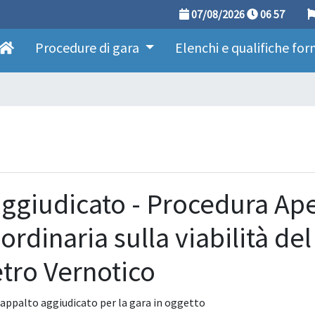
07/08/2026
06
:
57
Procedure di gara
Elenchi e qualifiche for
aggiudicato - Procedura Ape
rdinaria sulla viabilità de
tro Vernotico
i appalto aggiudicato per la gara in oggetto