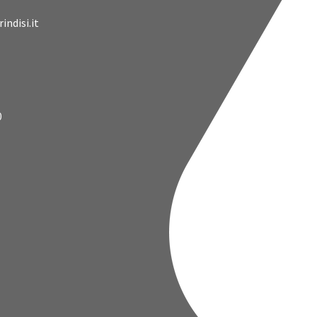
indisi.it
0